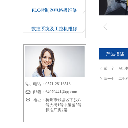
PLC控制器电路板维修
ꁆ
数控系统及工控机维修
产品描述
前一个：
ABB
ꄴ
后一个：
工业
ꄲ
电话：
0571-28116513
邮箱：
64979441@qq.com
地址：
杭州市钱塘区下沙八
号大街1号中策园5号
标准厂房2层